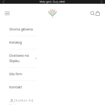
Przejdź do treści
Mały gest. Duży efekt.
Poprzednie
Na
Rosalia Blooms
Menu
Szukaj
Koszy
Strona główna
Katalog
Dostawa na
Śląsku
Dla firm
Kontakt
ZALOGUJ SIĘ