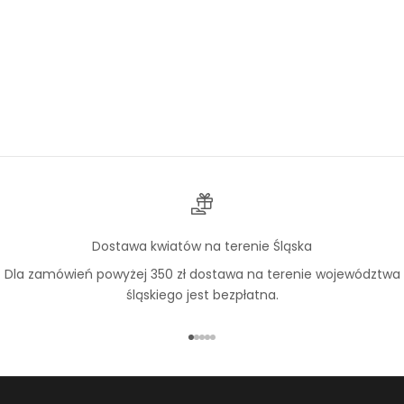
Wybierz opcje
Róża Żółta
Cena promocyjna
Od 290,00 zł
Dostawa kwiatów na terenie Śląska
Dla zamówień powyżej 350 zł dostawa na terenie województwa
śląskiego jest bezpłatna.
Przejdź do 1
Przejdź do 2
Przejdź do 3
Przejdź do 4
Przejdź do 5