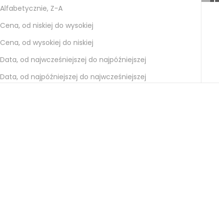
Alfabetycznie, Z-A
Cena, od niskiej do wysokiej
Cena, od wysokiej do niskiej
Data, od najwcześniejszej do najpóźniejszej
Data, od najpóźniejszej do najwcześniejszej
Wybierz opcje
Wybierz opcje
Agapantus Biały
Alstremeria Czerwona