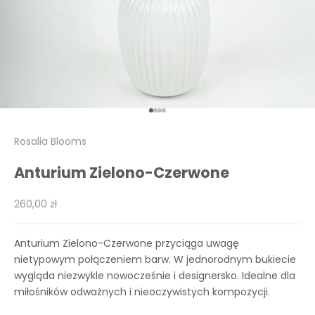
Przejdź do 1
Przejdź do 2
Przejdź do 3
Przejdź do 4
Rosalia Blooms
Anturium Zielono-Czerwone
Cena promocyjna
260,00 zł
Anturium Zielono-Czerwone przyciąga uwagę
nietypowym połączeniem barw. W jednorodnym bukiecie
wygląda niezwykle nowocześnie i designersko. Idealne dla
miłośników odważnych i nieoczywistych kompozycji.