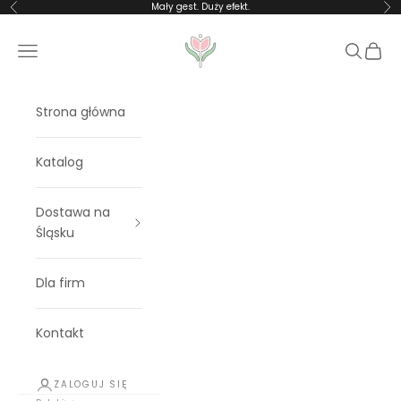
Przejdź do treści
Mały gest. Duży efekt.
Poprzednie
Na
Rosalia Blooms
Menu
Szukaj
Koszy
Strona główna
Katalog
Dostawa na
Śląsku
Dla firm
Kontakt
ZALOGUJ SIĘ