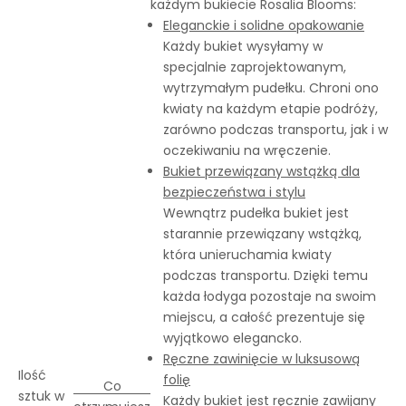
każdym bukiecie Rosalia Blooms:
Eleganckie i solidne opakowanie
Każdy bukiet wysyłamy w
specjalnie zaprojektowanym,
wytrzymałym pudełku. Chroni ono
kwiaty na każdym etapie podróży,
zarówno podczas transportu, jak i w
oczekiwaniu na wręczenie.
Bukiet przewiązany wstążką dla
bezpieczeństwa i stylu
Wewnątrz pudełka bukiet jest
starannie przewiązany wstążką,
która unieruchamia kwiaty
podczas transportu. Dzięki temu
każda łodyga pozostaje na swoim
miejscu, a całość prezentuje się
wyjątkowo elegancko.
Ręczne zawinięcie w luksusową
Ilość
folię
Co
sztuk w
Każdy bukiet jest ręcznie zawijany