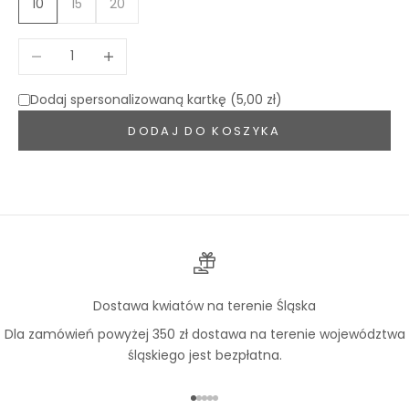
10
15
20
Zmniejsz ilość
Zwiększ ilość
Dodaj spersonalizowaną kartkę (5,00 zł)
DODAJ DO KOSZYKA
Dostawa kwiatów na terenie Śląska
Dla zamówień powyżej 350 zł dostawa na terenie województwa
śląskiego jest bezpłatna.
Przejdź do 1
Przejdź do 2
Przejdź do 3
Przejdź do 4
Przejdź do 5