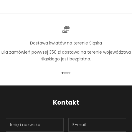
Dostawa kwiatów na terenie Śląska
Dla zamówień powyżej 350 zł dostawa na terenie województwa
śląskiego jest bezpłatna.
Przejdź do 1
Przejdź do 2
Przejdź do 3
Przejdź do 4
Przejdź do 5
Kontakt