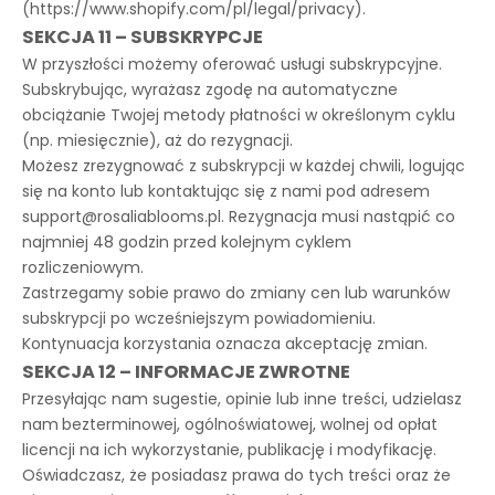
(https://www.shopify.com/pl/legal/privacy).
SEKCJA 11 – SUBSKRYPCJE
W przyszłości możemy oferować usługi subskrypcyjne.
Subskrybując, wyrażasz zgodę na automatyczne
obciążanie Twojej metody płatności w określonym cyklu
(np. miesięcznie), aż do rezygnacji.
Możesz zrezygnować z subskrypcji w każdej chwili, logując
się na konto lub kontaktując się z nami pod adresem
support@rosaliablooms.pl
. Rezygnacja musi nastąpić co
najmniej 48 godzin przed kolejnym cyklem
rozliczeniowym.
Zastrzegamy sobie prawo do zmiany cen lub warunków
subskrypcji po wcześniejszym powiadomieniu.
Kontynuacja korzystania oznacza akceptację zmian.
SEKCJA 12 – INFORMACJE ZWROTNE
Przesyłając nam sugestie, opinie lub inne treści, udzielasz
nam
bezterminowej, ogólnoświatowej, wolnej od opłat
licencji na ich wykorzystanie, publikację i modyfikację.
Oświadczasz, że posiadasz prawa do tych treści oraz że