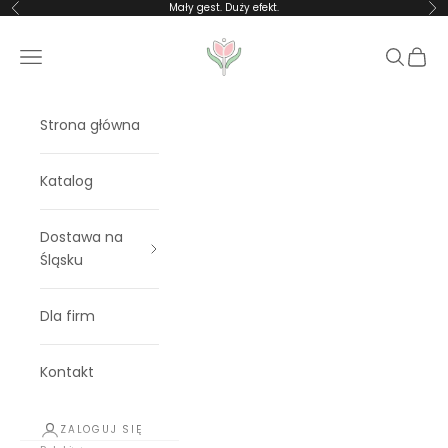
Przejdź do treści
Mały gest. Duży efekt.
Poprzednie
Na
Rosalia Blooms
Menu
Szukaj
Koszy
Strona główna
Katalog
Dostawa na
Śląsku
Dla firm
Kontakt
ZALOGUJ SIĘ