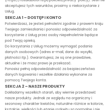
(https://rosaliablooms.pl/policies/privacy-policy). Jeśli nie
akceptujesz tych warunków, prosimy o niekorzystanie z
Usług.
SEKCJA 1 – DOSTĘP I KONTO
Potwierdzasz, że jesteś pełnoletni zgodnie z prawem kraju
Twojego zamieszkania i ponosisz odpowiedzialność za
korzystanie z Usług przez osoby niepełnoletnie będące
pod Twoją opieką.
Do korzystania z Usług możemy wymagać podania
danych osobowych (adres e-mail, dane do wysyłki,
płatności itp.). Gwarantujesz, że są one prawdziwe,
aktualne i że masz prawo je przekazać.
Ponosisz pełną odpowiedzialność za bezpieczeństwo
danych logowania i wszelkie działania wykonane za
pomocą Twojego konta.
SEKCJA 2 – NASZE PRODUKTY
Dokładamy wszelkich starań, aby wiernie przedstawić
nasze produkty. Jednak ze względu na organiczny i
sezonowy charakter kwiatów, naturalne różnice w kolorze,
kształcie, wielkości lub etapie rozkwitu są normalne i nie