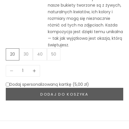
nasze bukiety tworzone są z żywych,
naturalnych kwiatów, ich kolory i
rozmiary mogą się nieznacznie
różnić od tych na zdjęciach. Każda
kompozycja jest dzięki temu unikalna
— tak jak wyjątkowa jest okazja, którą
świętujesz.
20
30
40
50
Zmniejsz ilość
Zwiększ ilość
Dodaj spersonalizowaną kartkę (5,00 zł)
DODAJ DO KOSZYKA