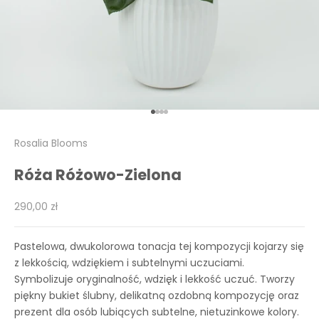
Przejdź do 1
Przejdź do 2
Przejdź do 3
Przejdź do 4
Rosalia Blooms
Róża Różowo-Zielona
Cena promocyjna
290,00 zł
Pastelowa, dwukolorowa tonacja tej kompozycji kojarzy się
z lekkością, wdziękiem i subtelnymi uczuciami.
Symbolizuje oryginalność, wdzięk i lekkość uczuć. Tworzy
piękny bukiet ślubny, delikatną ozdobną kompozycję oraz
prezent dla osób lubiących subtelne, nietuzinkowe kolory.