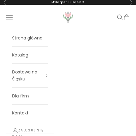
Przejdź do treści
Mały gest. Duży efekt.
Poprzednie
Na
Rosalia Blooms
Menu
Szukaj
Koszy
Strona główna
Katalog
Dostawa na
Śląsku
Dla firm
Kontakt
ZALOGUJ SIĘ