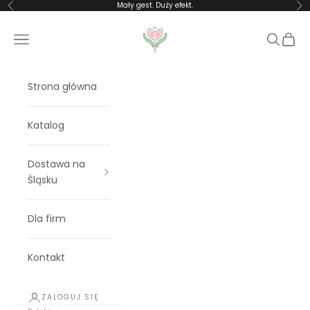
Przejdź do treści
Mały gest. Duży efekt.
Poprzednie
Na
Rosalia Blooms
Menu
Szukaj
Koszy
Strona główna
Katalog
Dostawa na
Śląsku
Dla firm
Kontakt
ZALOGUJ SIĘ