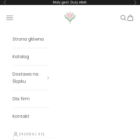
Przejdź do treści
Mały gest. Duży efekt.
Poprzednie
Na
Rosalia Blooms
Menu
Szukaj
Koszy
Strona główna
Katalog
Dostawa na
Śląsku
Dla firm
Kontakt
ZALOGUJ SIĘ