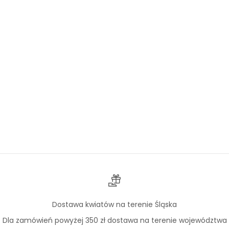
Wybierz opcje
Wybierz opcje
Gerber Różowy
Alstremeria Różowa
Cena promocyjna
Cena promocyjna
Od 290,00 zł
Od 200,00 zł
Dostawa kwiatów na terenie Śląska
Dla zamówień powyżej 350 zł dostawa na terenie województwa